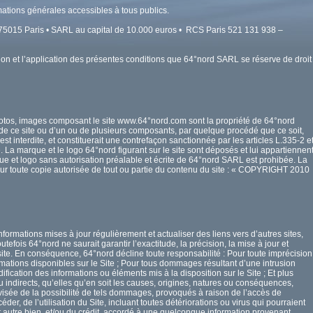
tions générales accessibles à tous publics.
 • 75015 Paris • SARL au capital de 10.000 euros • RCS Paris 521 131 938 –
ation et l’application des présentes conditions que 64°nord SARL se réserve de droit
photos, images composant le site www.64°nord.com sont la propriété de 64°nord
, de ce site ou d’un ou de plusieurs composants, par quelque procédé que ce soit,
 interdite, et constituerait une contrefaçon sanctionnée par les articles L.335-2 e
. La marque et le logo 64°nord figurant sur le site sont déposés et lui appartiennent
que et logo sans autorisation préalable et écrite de 64°nord SARL est prohibée. La
ur toute copie autorisée de tout ou partie du contenu du site : « COPYRIGHT 2010
formations mises à jour régulièrement et actualiser des liens vers d’autres sites,
efois 64°nord ne saurait garantir l’exactitude, la précision, la mise à jour et
e site. En conséquence, 64°nord décline toute responsabilité : Pour toute imprécision
rmations disponibles sur le Site ; Pour tous dommages résultant d’une intrusion
fication des informations ou éléments mis à la disposition sur le Site ; Et plus
ndirects, qu’elles qu’en soit les causes, origines, natures ou conséquences,
sée de la possibilité de tels dommages, provoqués à raison de l’accès de
der, de l’utilisation du Site, incluant toutes détériorations ou virus qui pourraient
t autre bien, et/ou du crédit accordé à une quelconque information provenant