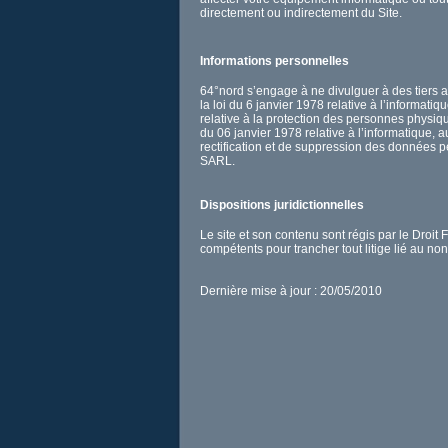
directement ou indirectement du Site.
Informations personnelles
64°nord s’engage à ne divulguer à des tiers 
la loi du 6 janvier 1978 relative à l’informat
relative à la protection des personnes physiq
du 06 janvier 1978 relative à l’informatique, a
rectification et de suppression des données p
SARL.
Dispositions juridictionnelles
Le site et son contenu sont régis par le Droit
compétents pour trancher tout litige lié au no
Dernière mise à jour : 20/05/2010