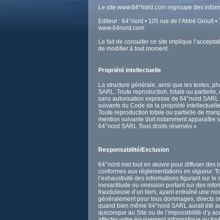
Le site www.64°nord.com regroupe des informa
Editeur : 64°nord • 105 rue de l’Abbé Groult
www.64nord.com
Le fait de consulter ce site implique l’accept
de modifier à tout moment.
Propriété intellectuelle
La structure générale, ainsi que les textes, 
SARL. Toute reproduction, totale ou partielle
sans autorisation expresse de 64°nord SARL est
suivants du Code de la propriété intellectuelle
Toute reproduction totale ou partielle de mar
mention suivante doit notamment apparaître s
64°nord SARL Tous droits réservés »
Responsabilité/Exclusion
64°nord met tout en œuvre pour diffuser des in
conformes aux réglementations en vigueur. Tout
l’exhaustivité des informations figurant sur l
inexactitude ou omission portant sur des info
frauduleuse d’un tiers, ayant entraîné une modi
généralement pour tous dommages, directs ou i
quand bien même 64°nord SARL aurait été avi
quiconque au Site ou de l’impossibilité d’y accé
affecter votre équipement informatique ou tou