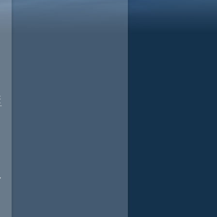
t
.
,