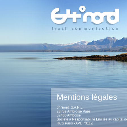
Mentions légales
64°nord S.A.R.L
28 rue Ambroise Paré
37400 Amboise
Société à Responsabilité Limitée au capital
RCS Paris • APE 7311Z