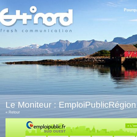
Pourqu
Le Moniteur : EmploiPublicRégion
«
Retour