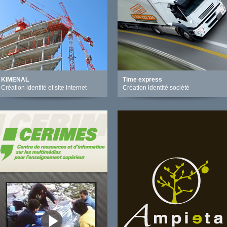
KIMENAL
Time express
Création identité et site internet
Création identité société