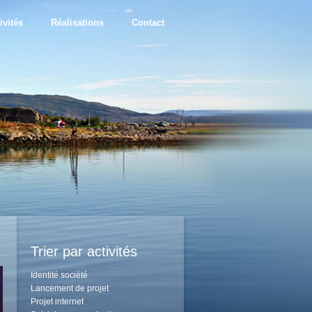
ivités
Réalisations
Contact
Trier par activités
Identité société
Lancement de projet
Projet internet